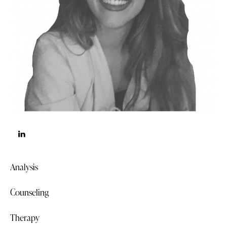
Analysis
80%
Counseling
88%
Therapy
90%