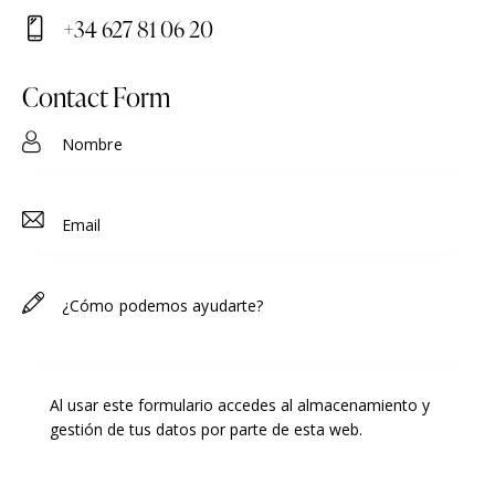
E-
+34 627 81 06 20
m
Ph
ail
on
Contact Form
:
e:
Al usar este formulario accedes al almacenamiento y
gestión de tus datos por parte de esta web.