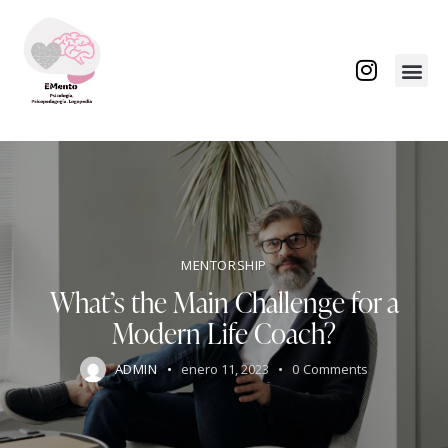
Sobre No
MENTORSHIP
What’s the Main Challenge for a
Modern Life Coach?
ADMIN
enero 11, 2023
0
Comments